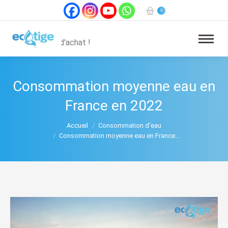
0
Livraison offe
Consommation moyenne eau en
France en 2022
Vous êtes ici :
Accueil
Consommation d'eau
Consommation moyenne eau en France…