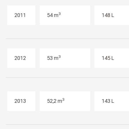
3
2011
54 m
148 L
3
2012
53 m
145 L
3
2013
52,2 m
143 L